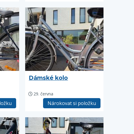
Dámské kolo
29. června
ložku
Nárokovat si položku