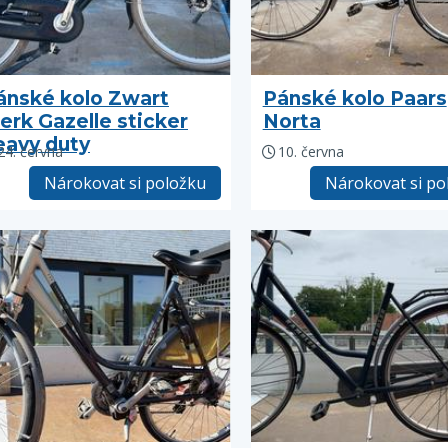
ánské kolo Zwart
Pánské kolo Paars
erk Gazelle sticker
Norta
eavy duty
24. června
10. června
Nárokovat si položku
Nárokovat si po