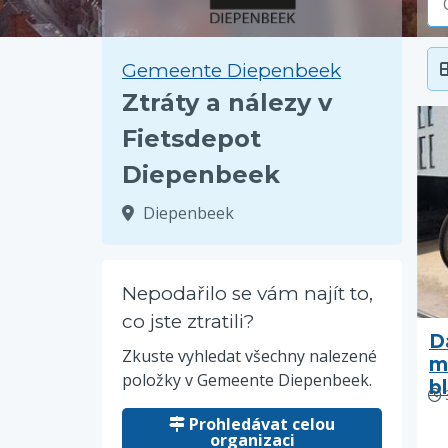
Gemeente Diepenbeek
Ztráty a nálezy v
Fietsdepot
Diepenbeek
Diepenbeek
Nepodařilo se vám najít to,
co jste ztratili?
D
Zkuste vyhledat všechny nalezené
m
položky v Gemeente Diepenbeek.
b
Prohledávat celou
organizaci