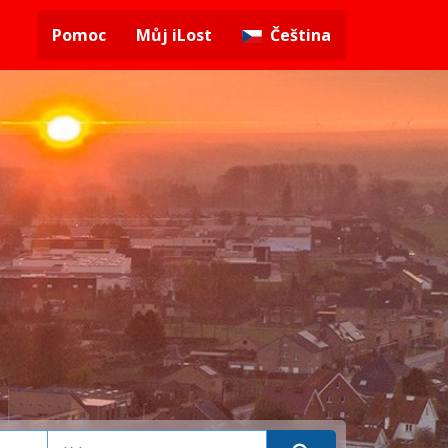
Pomoc
Můj iLost
Čeština