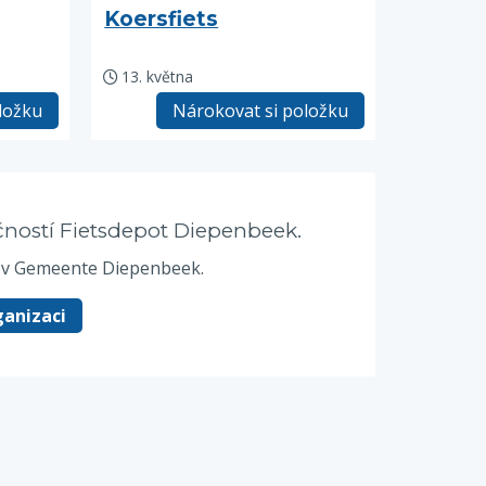
Koersfiets
13. května
ložku
Nárokovat si položku
čností Fietsdepot Diepenbeek.
y v Gemeente Diepenbeek.
ganizaci