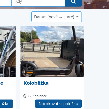
re
Koloběžka
27. července
ložku
Nárokovat si položku