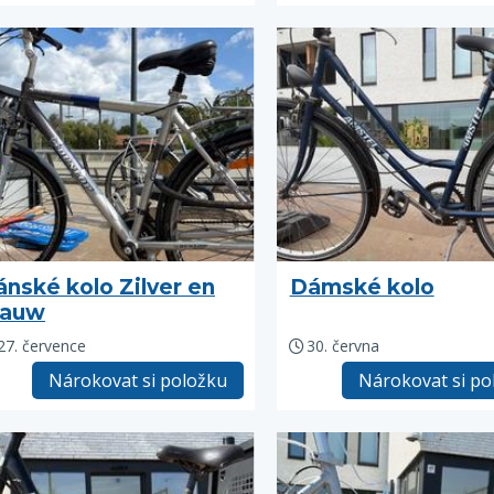
ánské kolo Zilver en
Dámské kolo
lauw
27. července
30. června
Nárokovat si položku
Nárokovat si po