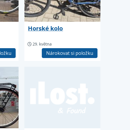
Horské kolo
29. května
ložku
Nárokovat si položku