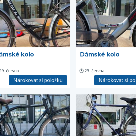
ámské kolo
Dámské kolo
29. června
25. června
Nárokovat si položku
Nárokovat si po