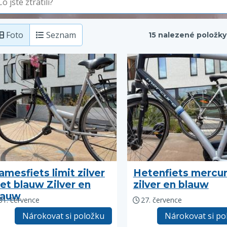
Foto
Seznam
15 nalezené položky
amesfiets limit zilver
Hetenfiets mercu
et blauw Zilver en
zilver en blauw
lauw
31. července
27. července
Nárokovat si položku
Nárokovat si po