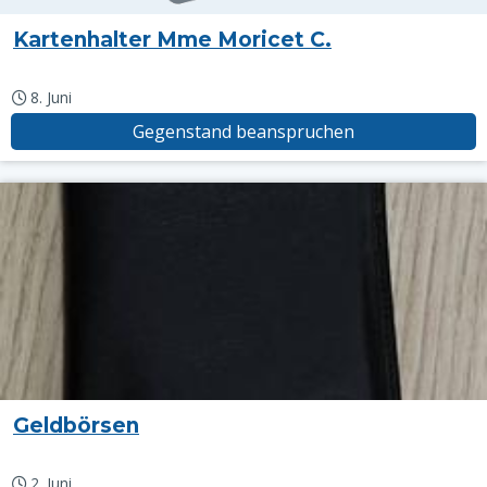
Kartenhalter Mme Moricet C.
8. Juni
Gegenstand beanspruchen
Geldbörsen
2. Juni