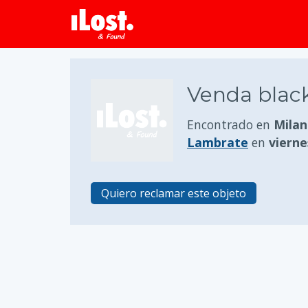
Venda black
Encontrado en
Milan
Lambrate
en
vierne
Quiero reclamar este objeto