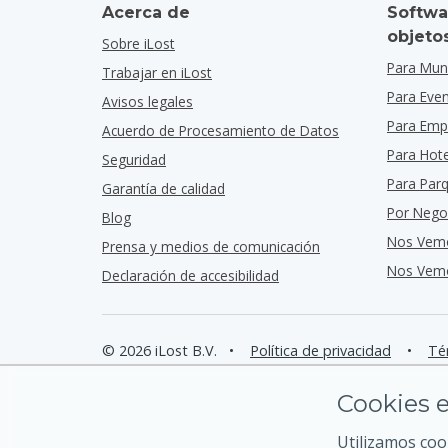
Acerca de
Softwa
objeto
Sobre iLost
Para Muni
Trabajar en iLost
Para Eve
Avisos legales
Para Emp
Acuerdo de Procesamiento de Datos
Para Hot
Seguridad
Para Par
Garantía de calidad
Por Nego
Blog
Nos Vem
Prensa y medios de comunicación
Nos Vemo
Declaración de accesibilidad
© 2026 iLost B.V.
•
Política de privacidad
•
Té
Cookies e
Utilizamos coo