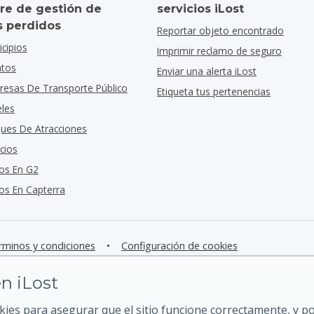
re de gestión de
servicios iLost
s perdidos
Reportar objeto encontrado
cipios
Imprimir reclamo de seguro
ntos
Enviar una alerta iLost
resas De Transporte Público
Etiqueta tus pertenencias
eles
ques De Atracciones
cios
os En G2
s En Capterra
rminos y condiciones
•
Configuración de cookies
n iLost
kies para asegurar que el sitio funcione correctamente, y 