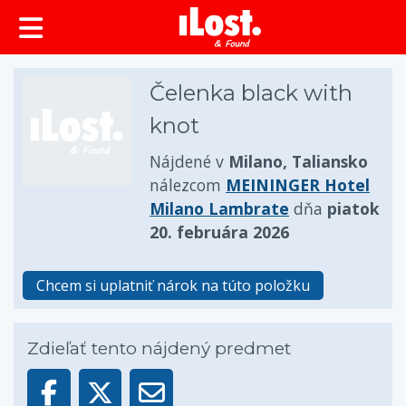
Čelenka black with
knot
Nájdené v
Milano, Taliansko
nálezcom
MEININGER Hotel
Milano Lambrate
dňa
piatok
20. februára 2026
Chcem si uplatniť nárok na túto položku
Zdieľať tento nájdený predmet