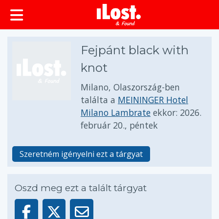
Fejpánt black with
knot
Milano, Olaszország-ben
találta a
MEININGER Hotel
Milano Lambrate
ekkor:
2026.
február 20., péntek
Szeretném igényelni ezt a tárgyat
Oszd meg ezt a talált tárgyat