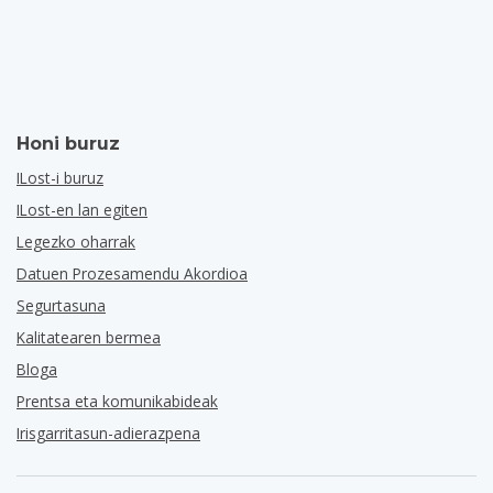
Honi buruz
ILost-i buruz
ILost-en lan egiten
Legezko oharrak
Datuen Prozesamendu Akordioa
Segurtasuna
Kalitatearen bermea
Bloga
Prentsa eta komunikabideak
Irisgarritasun-adierazpena