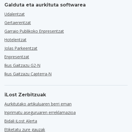
Galduta eta aurkituta softwarea
Udalentzat
Gertaerentzat
Garraio Publikoko Enpresentzat
Hotelentzat
Jolas Parkeentzat
Enpresentzat
Ikus Gaitzazu G2-N
Ikus Gaitzazu Capterra-N
iLost Zerbitzuak
Aurkitutako artikuluaren berri eman
Inprimatu aseguruaren erreklamazioa
Bidali iLost Alerta
Etiketatu zure gauzak