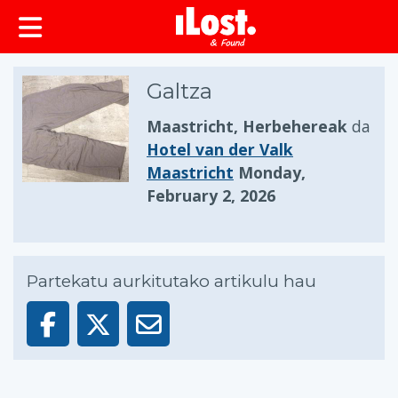
Galtza
Maastricht, Herbehereak
da
Hotel van der Valk
Maastricht
Monday,
February 2, 2026
Partekatu aurkitutako artikulu hau