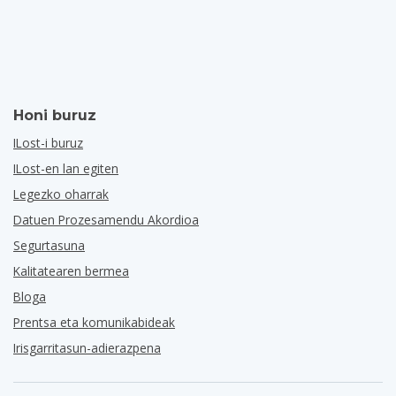
Honi buruz
ILost-i buruz
ILost-en lan egiten
Legezko oharrak
Datuen Prozesamendu Akordioa
Segurtasuna
Kalitatearen bermea
Bloga
Prentsa eta komunikabideak
Irisgarritasun-adierazpena