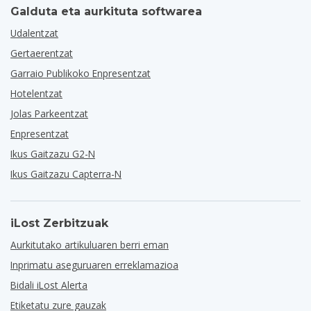
Galduta eta aurkituta softwarea
Udalentzat
Gertaerentzat
Garraio Publikoko Enpresentzat
Hotelentzat
Jolas Parkeentzat
Enpresentzat
Ikus Gaitzazu G2-N
Ikus Gaitzazu Capterra-N
iLost Zerbitzuak
Aurkitutako artikuluaren berri eman
Inprimatu aseguruaren erreklamazioa
Bidali iLost Alerta
Etiketatu zure gauzak