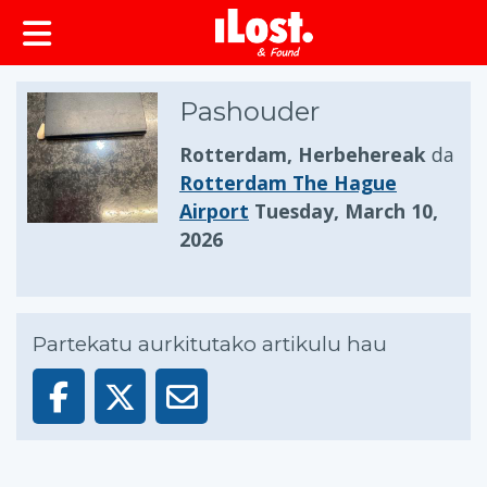
Pashouder
Rotterdam, Herbehereak
da
Rotterdam The Hague
Airport
Tuesday, March 10,
2026
Partekatu aurkitutako artikulu hau