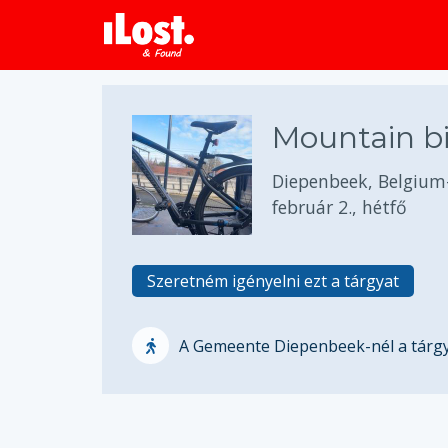
Mountain b
Diepenbeek, Belgium
február 2., hétfő
Szeretném igényelni ezt a tárgyat
A Gemeente Diepenbeek-nél a tárgya