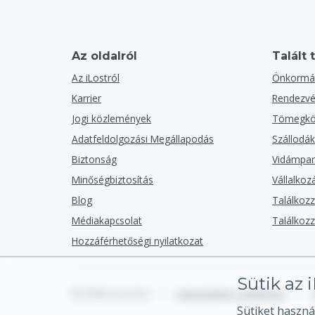
Az oldalról
Talált 
Az iLostról
Önkormá
Karrier
Rendezv
Jogi közlemények
Tömegköz
Adatfeldolgozási Megállapodás
Szállodá
Biztonság
Vidámpa
Minőségbiztosítás
Vállalko
Blog
Találkoz
Médiakapcsolat
Találkoz
Hozzáférhetőségi nyilatkozat
Sütik az 
© 2026 iLost B.V.
•
Adatvédelmi szabályzat
•
Sütiket haszná