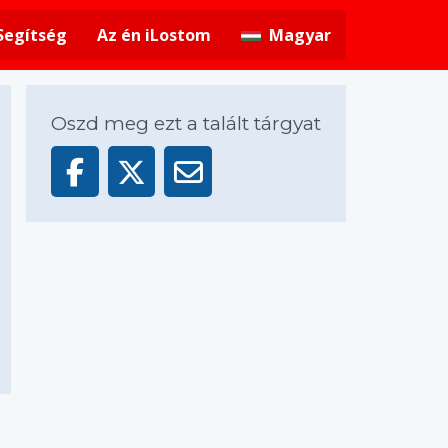
Segítség
Az én iLostom
Magyar
Oszd meg ezt a talált tárgyat