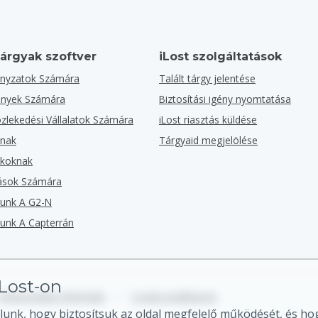
tárgyak szoftver
iLost szolgáltatások
nyzatok Számára
Talált tárgy jelentése
ények Számára
Biztosítási igény nyomtatása
lekedési Vállalatok Számára
iLost riasztás küldése
knak
Tárgyaid megjelölése
rkoknak
zások Számára
zunk A G2-N
zunk A Capterrán
iLost-on
Felhasználási feltételek
•
Cookie beállítások
lunk, hogy biztosítsuk az oldal megfelelő működését, és hog