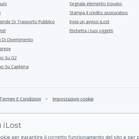
muni
Segnala elemento trovato
i
Stampa il credito assicurativo
iende Di Trasporto Pubblico
Invia un avviso iLost
tel
Etichetta i tuoi oggetti
i Di Divertimento
mprese
mo Su G2
mo Su Capterra
Termini E Condizioni
•
Impostazioni cookie
 iLost
ookie per garantire il corretto funzionamento del sito e per 