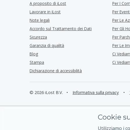
A proposito di iLost
Per I Co
Lavorare in iLost
Per Event
Note legali
Per Le Az
Accordo sul Trattamento dei Dati
Per Gli Ho
Sicurezza
Per Parch
Garanzia di qualità
Per Le I
Blog
Ci Vedia
Stampa
Ci Vedia
Dichiarazione di accessibilità
© 2026 iLost B.V.
•
Informativa sulla privacy
•
Cookie su
Utilizziamo i c