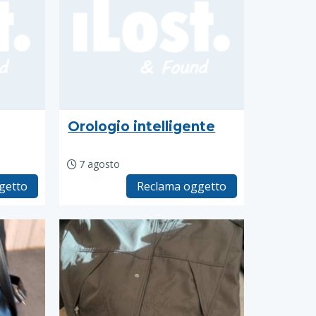
Orologio intelligente
7 agosto
getto
Reclama oggetto