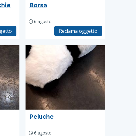
chie
Borsa
6 agosto
getto
Reclama oggetto
Peluche
6 agosto