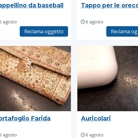
appellino da baseball
Tappo per le orec
6 agosto
6 agosto
Reclama oggetto
Reclama og
ortafoglio Farida
Auricolari
6 agosto
6 agosto