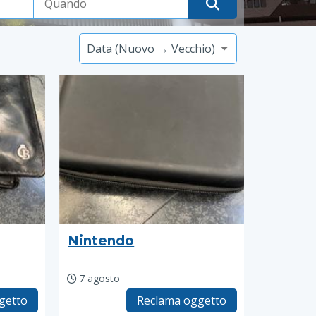
Nintendo
7 agosto
getto
Reclama oggetto