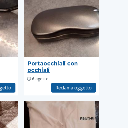
Portaocchiali con
occhiali
6 agosto
getto
Reclama oggetto