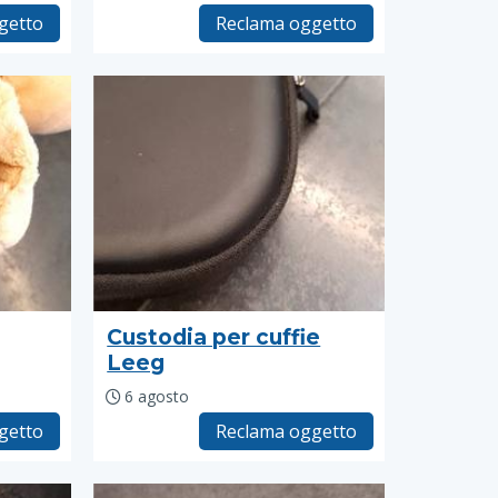
getto
Reclama oggetto
Custodia per cuffie
Leeg
6 agosto
getto
Reclama oggetto