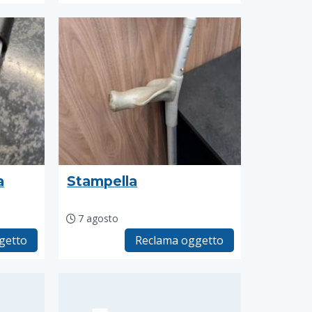
a
Stampella
7 agosto
getto
Reclama oggetto