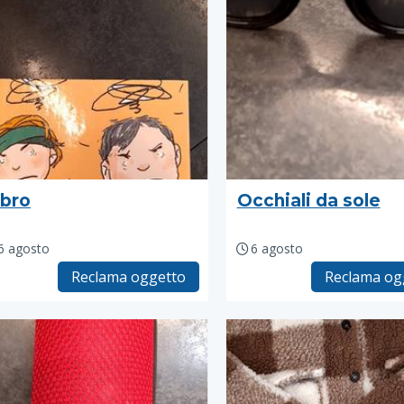
ibro
Occhiali da sole
6 agosto
6 agosto
Reclama oggetto
Reclama og