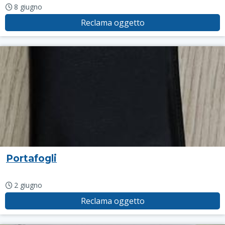
8 giugno
Reclama oggetto
Portafogli
2 giugno
Reclama oggetto