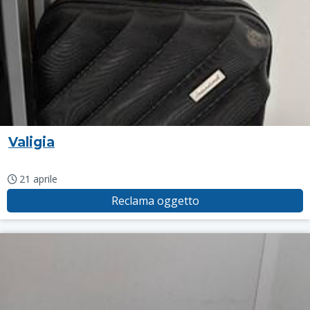
Valigia
21 aprile
Reclama oggetto