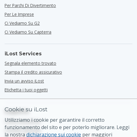
Per Parchi Di Divertimento
Per Le Imprese
Ci Vediamo Su G2
Ci Vediamo Su Capterra
iLost Services
Segnala elemento trovato
Stampa il credito assicurativo
Invia un avviso iLost
Etichetta i tuoi oggetti
Cookie su iLost
Supporto
Utilizziamo i cookie per garantire il corretto
Centro Assistenza
funzionamento del sito e per poterlo migliorare. Leggi
Contatto generale
la nostra
dichiarazione sui cookie
per maggiori