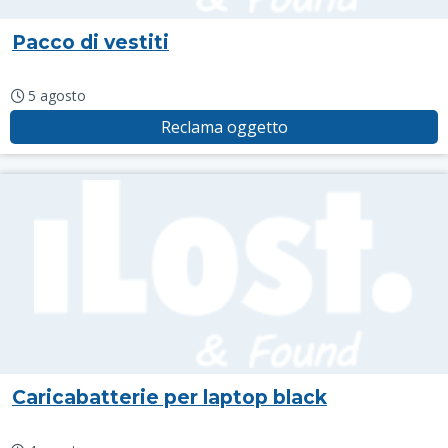
Pacco di vestiti
5 agosto
Reclama oggetto
Caricabatterie per laptop black