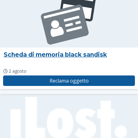
Scheda di memoria black sandisk
2 agosto
Reclama oggetto