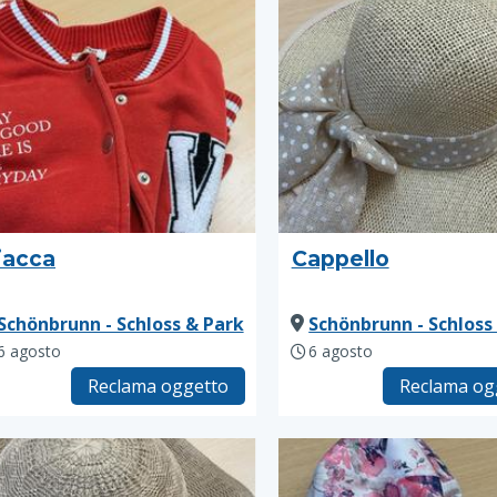
iacca
Cappello
Schönbrunn - Schloss & Park
Schönbrunn - Schloss
6 agosto
6 agosto
Reclama oggetto
Reclama og