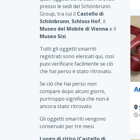
presso le sedi del Schönbrunn
Group, tra cui il
Castello di
Schönbrunn
,
Schloss Hof
, il
Museo del Mobile di Vienna
e il
Museo Sisi
.
Tutti gli oggetti smarriti
registrati sono elencati qui, così
puoi verificare facilmente se ciò
che hai perso è stato ritrovato.
Se ciò che hai perso non
A
compare dopo alcuni giorni,
purtroppo significa che non è
ancora stato ritrovato.
Gli oggetti smarriti vengono
conservati per tre mesi.
Luogo di ritiro (Castello di