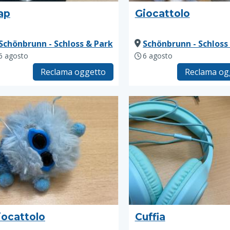
ap
Giocattolo
Schönbrunn - Schloss & Park
Schönbrunn - Schloss
6 agosto
6 agosto
Reclama oggetto
Reclama og
iocattolo
Cuffia