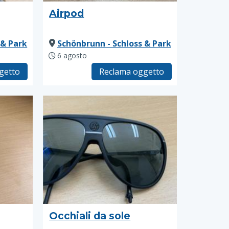
Airpod
 & Park
Schönbrunn - Schloss & Park
6 agosto
getto
Reclama oggetto
Occhiali da sole