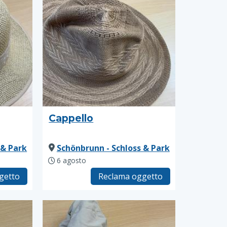
Cappello
 & Park
Schönbrunn - Schloss & Park
6 agosto
getto
Reclama oggetto