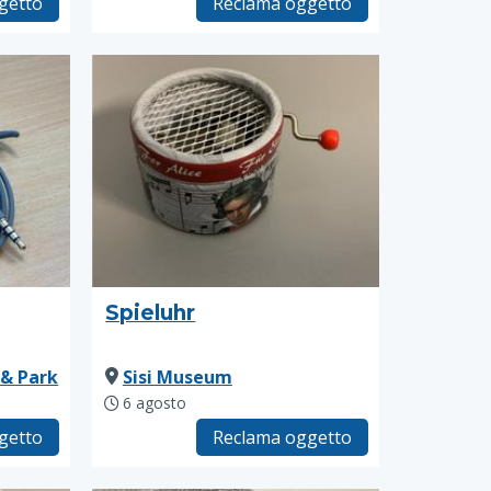
getto
Reclama oggetto
Spieluhr
 & Park
Sisi Museum
6 agosto
getto
Reclama oggetto