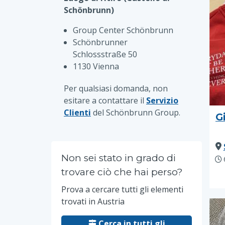
Schönbrunn)
Group Center Schönbrunn
Schönbrunner
Schlossstraße 50
1130 Vienna
Per qualsiasi domanda, non
esitare a contattare il
Servizio
Clienti
del Schönbrunn Group.
G
Non sei stato in grado di
trovare ciò che hai perso?
Prova a cercare tutti gli elementi
trovati in Austria
Cerca in tutti gli