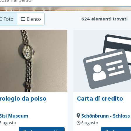
Foto
Elenco
624 elementi trovati
rologio da polso
Carta di credito
Sisi Museum
Schönbrunn - Schloss
6 agosto
6 agosto