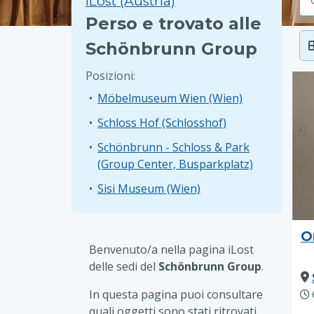
iLost (Austria)
Perso e trovato alle
Schönbrunn Group
Posizioni:
Möbelmuseum Wien (Wien)
Schloss Hof (Schlosshof)
Schönbrunn - Schloss & Park
(Group Center, Busparkplatz)
Sisi Museum (Wien)
O
Benvenuto/a nella pagina iLost
delle sedi del
Schönbrunn Group
.
In questa pagina puoi consultare
quali oggetti sono stati ritrovati