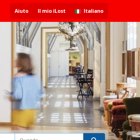
Aiuto
Il mio iLost
Italiano