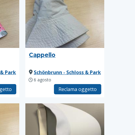
Cappello
 & Park
Schönbrunn - Schloss & Park
6 agosto
getto
Reclama oggetto