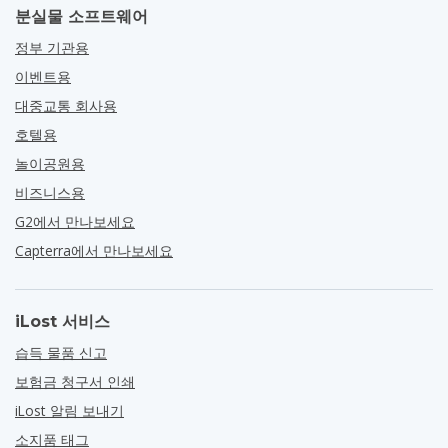
분실물 소프트웨어
정부 기관용
이벤트용
대중교통 회사용
호텔용
놀이공원용
비즈니스용
G2에서 만나보세요
Capterra에서 만나보세요
iLost 서비스
습득 물품 신고
보험금 청구서 인쇄
iLost 알림 보내기
소지품 태그