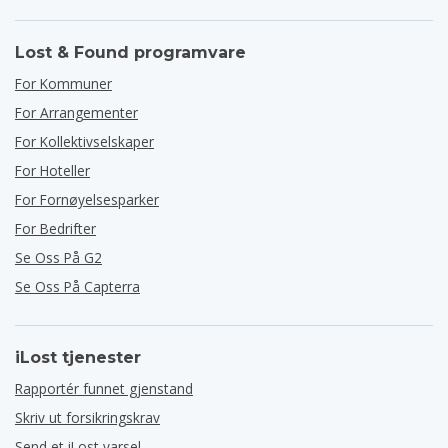
Lost & Found programvare
For Kommuner
For Arrangementer
For Kollektivselskaper
For Hoteller
For Fornøyelsesparker
For Bedrifter
Se Oss På G2
Se Oss På Capterra
iLost tjenester
Rapportér funnet gjenstand
Skriv ut forsikringskrav
Send et iLost varsel