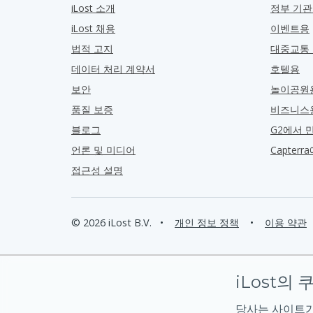
iLost 소개
정부 기
iLost 채용
이벤트용
법적 고지
대중교통
데이터 처리 계약서
호텔용
보안
놀이공원
품질 보증
비즈니스
블로그
G2에서 
언론 및 미디어
Capter
접근성 설명
© 2026 iLost B.V.
•
개인 정보 정책
•
이용 약관
iLost의 
당사는 사이트가