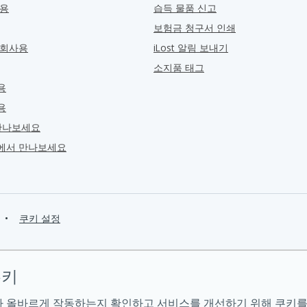
관용
습득 물품 신고
보험금 청구서 인쇄
 회사용
iLost 알림 보내기
소지품 태그
용
용
만나보세요
ra에서 만나보세요
•
쿠키 설정
쿠키
 올바르게 작동하는지 확인하고 서비스를 개선하기 위해 쿠키를