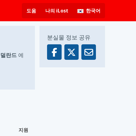
도움
나의 iLost
한국어
분실물 정보 공유
 네덜란드
에
지원