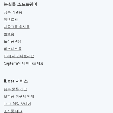
분실물 소프트웨어
정부 기관용
이벤트용
대중교통 회사용
호텔용
놀이공원용
비즈니스용
G2에서 만나보세요
Capterra에서 만나보세요
iLost 서비스
습득 물품 신고
보험금 청구서 인쇄
iLost 알림 보내기
소지품 태그