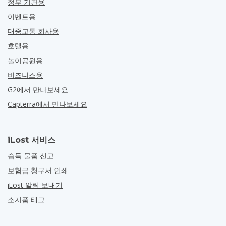
정부 기관용
이벤트용
대중교통 회사용
호텔용
놀이공원용
비즈니스용
G2에서 만나보세요
Capterra에서 만나보세요
iLost 서비스
습득 물품 신고
보험금 청구서 인쇄
iLost 알림 보내기
소지품 태그