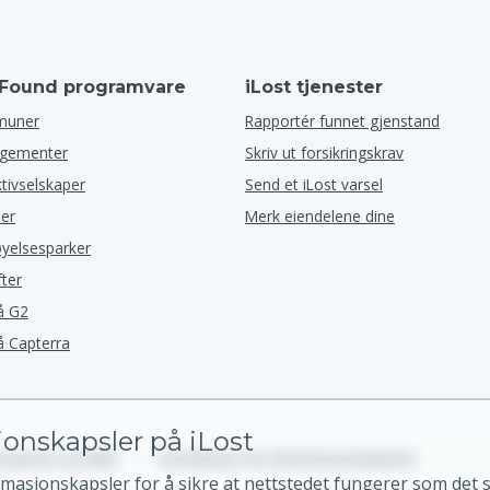
 Found programvare
iLost tjenester
muner
Rapportér funnet gjenstand
ngementer
Skriv ut forsikringskrav
ktivselskaper
Send et iLost varsel
ler
Merk eiendelene dine
øyelsesparker
fter
å G2
å Capterra
onskapsler på iLost
ngelser og vilkår
•
Innstillinger for informasjonskapsler
rmasjonskapsler for å sikre at nettstedet fungerer som det sk