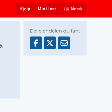
Hjelp
Min iLost
Norsk
Del eiendelen du fant
y,