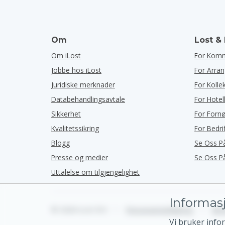
Om
Lost &
Om iLost
For Kom
Jobbe hos iLost
For Arra
Juridiske merknader
For Kolle
Databehandlingsavtale
For Hotel
Sikkerhet
For Forn
Kvalitetssikring
For Bedri
Blogg
Se Oss P
Presse og medier
Se Oss P
Uttalelse om tilgjengelighet
Informasj
© 2026 iLost B.V.
•
Personvernerklæring
•
Beti
Vi bruker info