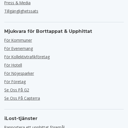
Press & Media
Tillgänglighetssats
Mjukvara för Borttappat & Upphittat
För Kommuner
För Evenemang
För Kollektivtrafikföretag
För Hotell
För Nöjesparker
För Företag
Se Oss På G2
Se Oss På Capterra
iLost-tjänster
Rapportera ett upphittat föremål