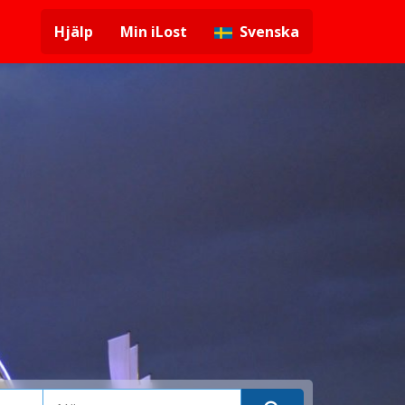
Hjälp
Min iLost
Svenska