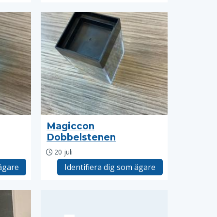
Magiccon
Dobbelstenen
20 juli
 ägare
Identifiera dig som ägare