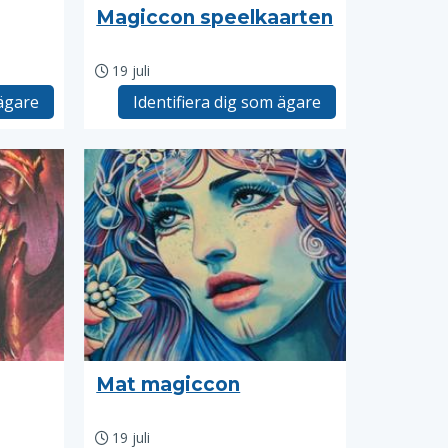
Magiccon speelkaarten
19 juli
 ägare
Identifiera dig som ägare
Mat magiccon
19 juli