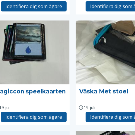
Identifiera dig som ägare
Identifiera dig som
agiccon speelkaarten
Väska Met stoel
19 juli
19 juli
Identifiera dig som ägare
Identifiera dig som