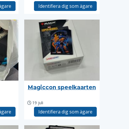
 ägare
Identifiera dig som ägare
Magiccon speelkaarten
19 juli
 ägare
Identifiera dig som ägare