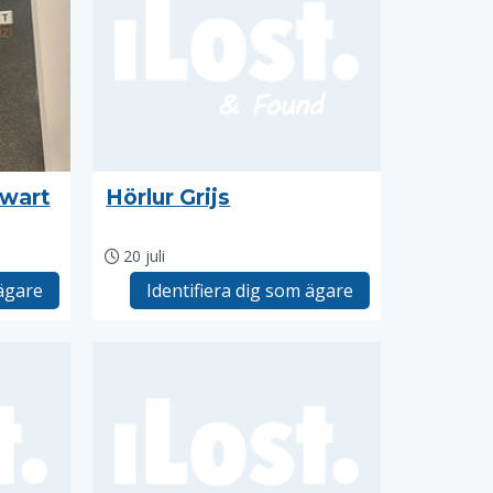
wart
Hörlur Grijs
20 juli
 ägare
Identifiera dig som ägare