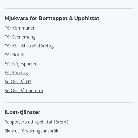
Mjukvara för Borttappat & Upphittat
För Kommuner
För Evenemang
För Kollektivtrafikföretag
För Hotell
För Nöjesparker
För Företag
Se Oss På G2
Se Oss På Capterra
iLost-tjänster
Rapportera ett upphittat föremål
Skriv ut försäkringsanspråk