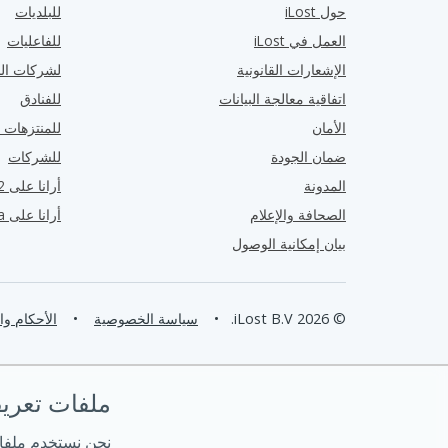
حول iLost
للبلديات
العمل في iLost
للفاعليات
الإشعارات القانونية
لشركات الن
اتفاقية معالجة البيانات
للفنادق
الأمان
للمنتزهات ا
ضمان الجودة
للشركات
المدونة
أرانا على G2
الصحافة والإعلام
أرانا على Capterra
بيان إمكانية الوصول
© 2026 iLost B.V.
•
سياسة الخصوصية
•
الأحكام و
ملفات تعريف ا
نحن نستخدم ملفا