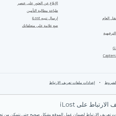
الإبلاغ عن العثور على عنصر
طباعة مطالبة التأمين
قل العام
إرسال تنبيه iLost
ضع علامة على متعلقاتك
لترفيهية
الشروط
•
إعدادات ملفات تعريف الارتباط
لارتباط على iLost
ت تعريف الارتباط لضمان عمل الموقع بشكل صحيح حتى نتمكن من تحس