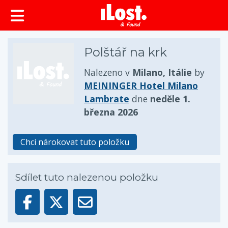
obsah
Polštář na krk
Nalezeno v
Milano, Itálie
by
MEININGER Hotel Milano
Lambrate
dne
neděle 1.
března 2026
Chci nárokovat tuto položku
Sdílet tuto nalezenou položku