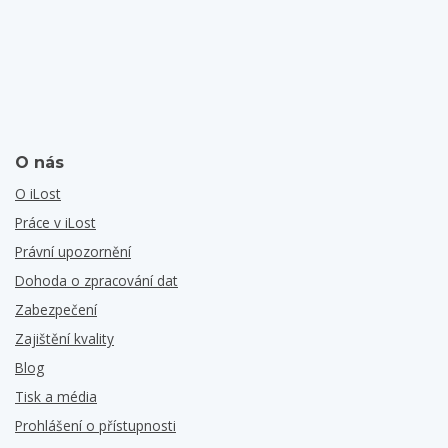
O nás
O iLost
Práce v iLost
Právní upozornění
Dohoda o zpracování dat
Zabezpečení
Zajištění kvality
Blog
Tisk a média
Prohlášení o přístupnosti