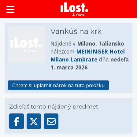
Vankúš na krk
Nájdené v
Milano, Taliansko
nálezcom
MEININGER Hotel
Milano Lambrate
dňa
nedeľa
1. marca 2026
Chcem si uplatniť nárok na túto položku
Zdieľať tento nájdený predmet