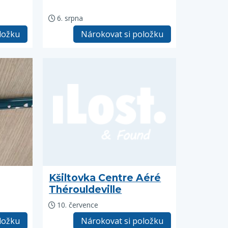
6. srpna
ložku
Nárokovat si položku
Kšiltovka Centre Aéré
Thérouldeville
10. července
ložku
Nárokovat si položku