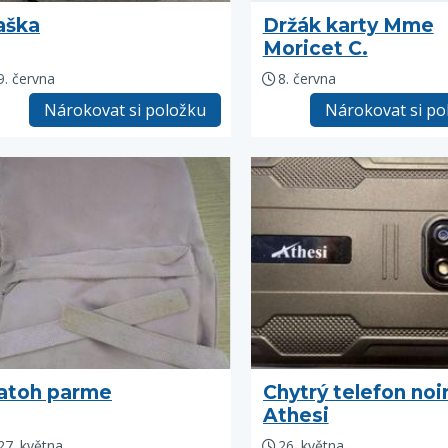
aška
Držák karty Mme
Moricet C.
9. června
8. června
Nárokovat si položku
Nárokovat si po
atoh parme
Chytrý telefon noi
Athesi
27. května
26. května