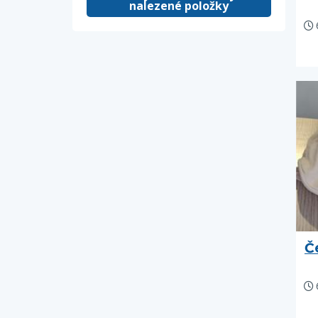
nalezené položky
Č