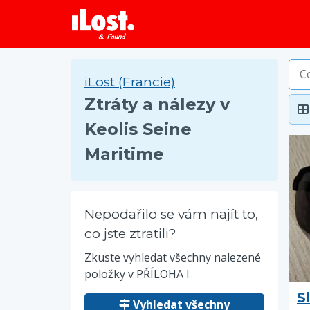
iLost (Francie)
Ztráty a nálezy v
Keolis Seine
Maritime
Nepodařilo se vám najít to,
co jste ztratili?
Zkuste vyhledat všechny nalezené
položky v PŘÍLOHA I
S
Vyhledat všechny