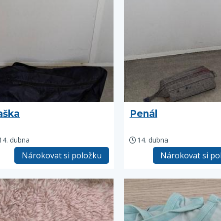
aška
Penál
14. dubna
14. dubna
Nárokovat si položku
Nárokovat si po