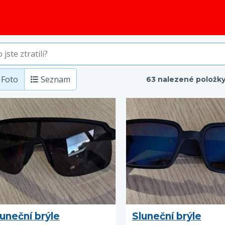
obsah
Foto
Seznam
63 nalezené položk
luneční brýle
Sluneční brýle