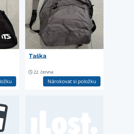
Taška
22. června
ložku
Nárokovat si položku