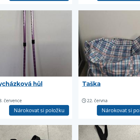
ycházková hůl
Taška
8. července
22. června
Nárokovat si položku
Nárokovat si po