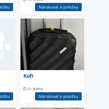
ložku
Nárokovat si položku
Kufr
21. dubna
ložku
Nárokovat si položku