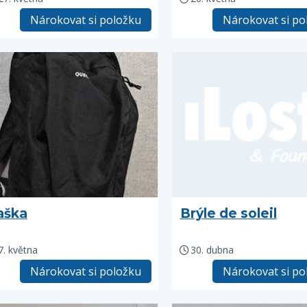
Nárokovat si položku
Nárokovat si po
aška
Brýle de soleil
7. května
30. dubna
Nárokovat si položku
Nárokovat si po