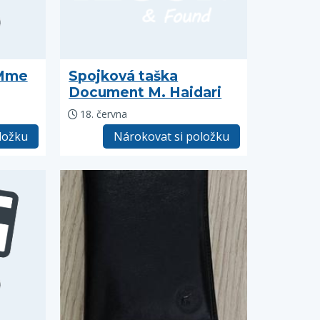
 Mme
Spojková taška
Document M. Haidari
18. června
ložku
Nárokovat si položku