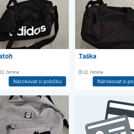
atoh
Taška
22. června
22. června
Nárokovat si položku
Nárokovat si po