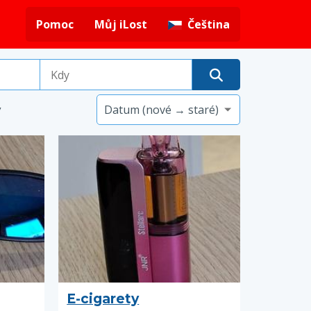
Pomoc
Můj iLost
Čeština
y
E-cigarety