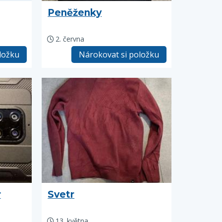
Peněženky
2. června
ložku
Nárokovat si položku
r
Svetr
13. května