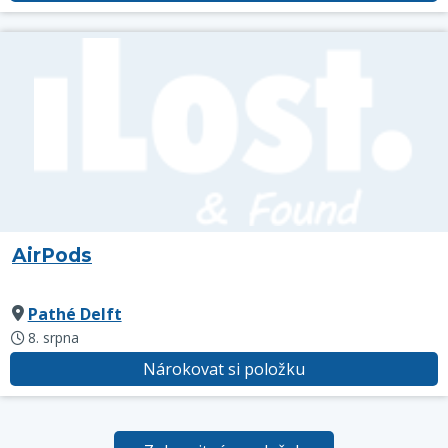
AirPods
Pathé Delft
8. srpna
Nárokovat si položku