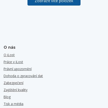
Zobrazit více položek
O nás
O iLost
Práce v iLost
Právní upozornění
Dohoda o zpracování dat
Zabezpečení
Zajištění kvality
Blog
Tisk a média