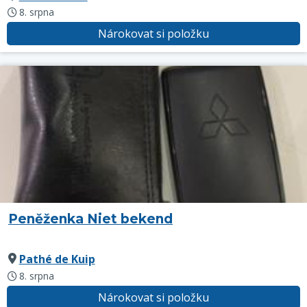
8. srpna
Nárokovat si položku
Peněženka Niet bekend
Pathé de Kuip
8. srpna
Nárokovat si položku