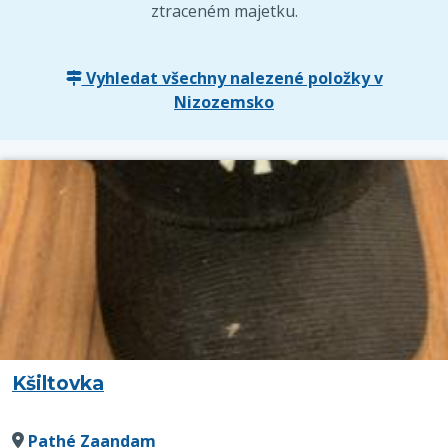
ztraceném majetku.
Vyhledat všechny nalezené položky v
Nizozemsko
Kšiltovka
Pathé Zaandam