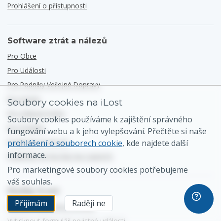
Prohlášení o přístupnosti
Software ztrát a nálezů
Pro Obce
Pro Události
Pro Podniky Veřejné Dopravy
Pro Hotely
Soubory cookies na iLost
Pro Zábavní Parky
Soubory cookies používáme k zajištění správného
Pro Podniky
fungování webu a k jeho vylepšování. Přečtěte si naše
Podívejte Se Na G2
prohlášení o souborech cookie
, kde najdete další
informace.
Podívejte Se Na Nás Na Capterře
Pro marketingové soubory cookies potřebujeme
váš souhlas.
Služby iLost
Přijímám
Raději ne
Nahlásit nalezenou položku
Vytisknout formulář pojistné události