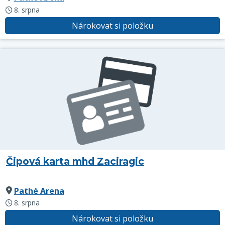
8. srpna
Nárokovat si položku
Čipová karta mhd Zaciragic
Pathé Arena
8. srpna
Nárokovat si položku