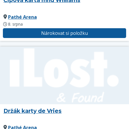
Čipová karta mhd Williams
Pathé Arena
8. srpna
Nárokovat si položku
Držák karty de Vries
Pathé Arena