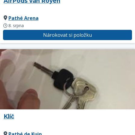
AirPods van Royen
Pathé Arena
8. srpna
Nárokovat si položku
Klíč
Pathé de Kuip