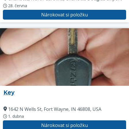
28. června
Nárokovat si položku
Key
1642 N Wells St, Fort Wayne, IN 46808, USA
1. dubna
Nárokovat si položku