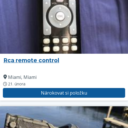
Rca remote control
Miami, Miami
21. února
Nárokovat si položku