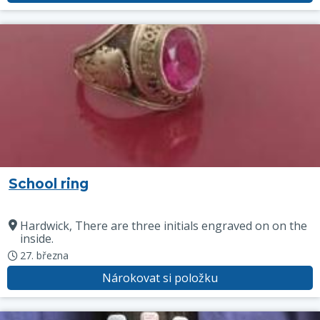
School ring
Hardwick, There are three initials engraved on on the
inside.
27. března
Nárokovat si položku