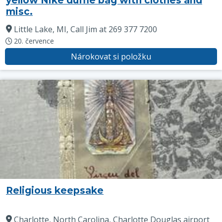
yellow Nike duffle bag with clothes and
misc.
Little Lake, MI, Call Jim at 269 377 7200
20. července
Nárokovat si položku
Religious keepsake
Charlotte, North Carolina, Charlotte Douglas airport