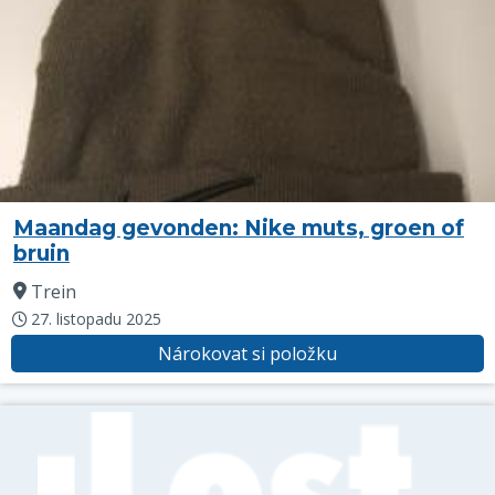
Maandag gevonden: Nike muts, groen of
bruin
Trein
27. listopadu 2025
Nárokovat si položku