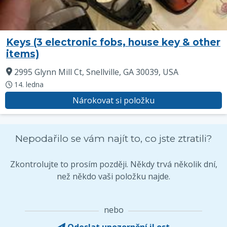
Keys (3 electronic fobs, house key & other
items)
2995 Glynn Mill Ct, Snellville, GA 30039, USA
14. ledna
Nárokovat si položku
Nepodařilo se vám najít to, co jste ztratili?
Zkontrolujte to prosím později. Někdy trvá několik dní,
než někdo vaši položku najde.
nebo
Odeslat upozornění iLost