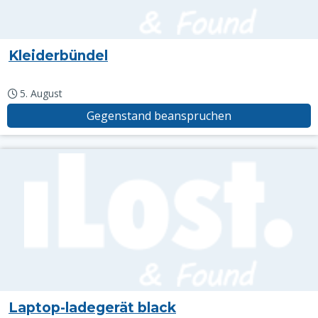
Kleiderbündel
5. August
Gegenstand beanspruchen
Laptop-ladegerät black