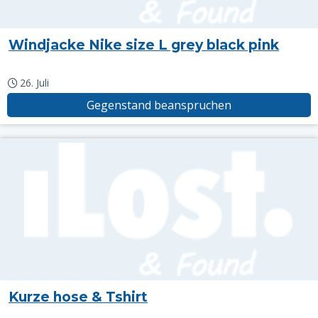
Windjacke Nike size L grey black pink
26. Juli
Gegenstand beanspruchen
Kurze hose & Tshirt