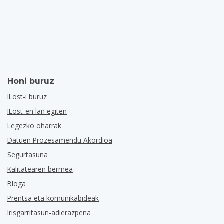
Honi buruz
ILost-i buruz
ILost-en lan egiten
Legezko oharrak
Datuen Prozesamendu Akordioa
Segurtasuna
Kalitatearen bermea
Bloga
Prentsa eta komunikabideak
Irisgarritasun-adierazpena