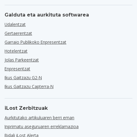
Galduta eta aurkituta softwarea
Udalentzat
Gertaerentzat
Garraio Publikoko Enpresentzat
Hotelentzat
Jolas Parkeentzat
Enpresentzat
Ikus Gaitzazu G2-N
Ikus Gaitzazu Capterra-N
iLost Zerbitzuak
Aurkitutako artikuluaren berri eman
Inprimatu aseguruaren erreklamazioa
Bidali iLost Alerta