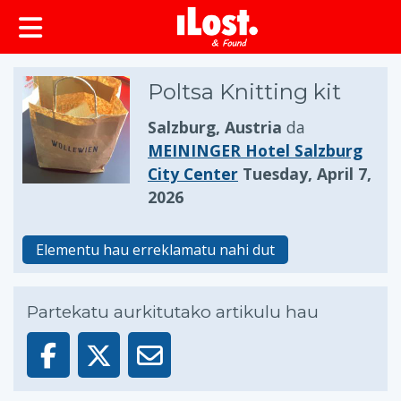
Poltsa Knitting kit
Salzburg, Austria
da
MEININGER Hotel Salzburg
City Center
Tuesday, April 7,
2026
Elementu hau erreklamatu nahi dut
Partekatu aurkitutako artikulu hau