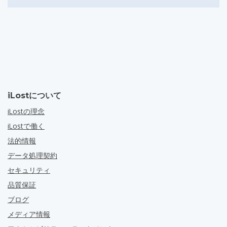
iLostについて
iLostの理念
iLostで働く
法的情報
データ処理契約
セキュリティ
品質保証
ブログ
メディア情報