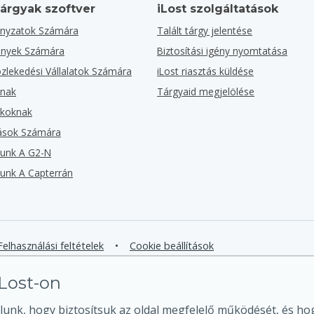
tárgyak szoftver
iLost szolgáltatások
nyzatok Számára
Talált tárgy jelentése
ények Számára
Biztosítási igény nyomtatása
lekedési Vállalatok Számára
iLost riasztás küldése
knak
Tárgyaid megjelölése
rkoknak
zások Számára
zunk A G2-N
zunk A Capterrán
Felhasználási feltételek
•
Cookie beállítások
iLost-on
lunk, hogy biztosítsuk az oldal megfelelő működését, és hog