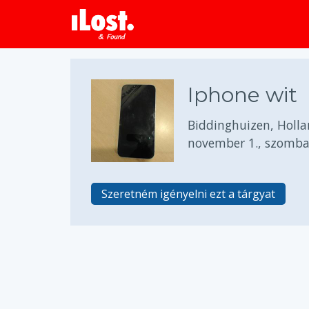
Iphone wit
Biddinghuizen, Holla
november 1., szomba
Szeretném igényelni ezt a tárgyat