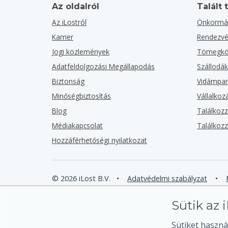
Az oldalról
Talált 
Az iLostról
Önkormá
Karrier
Rendezv
Jogi közlemények
Tömegköz
Adatfeldolgozási Megállapodás
Szállodá
Biztonság
Vidámpa
Minőségbiztosítás
Vállalko
Blog
Találkoz
Médiakapcsolat
Találkoz
Hozzáférhetőségi nyilatkozat
© 2026 iLost B.V.
•
Adatvédelmi szabályzat
•
Sütik az 
Sütiket haszná