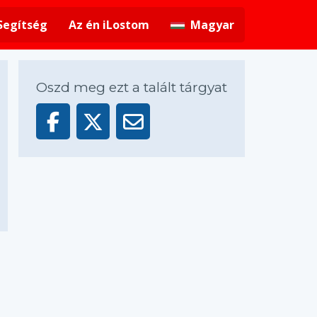
Segítség
Az én iLostom
Magyar
Oszd meg ezt a talált tárgyat