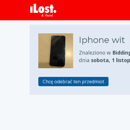
Iphone wit
Znaleziono w
Biddin
dnia
sobota, 1 listo
Chcę odebrać ten przedmiot