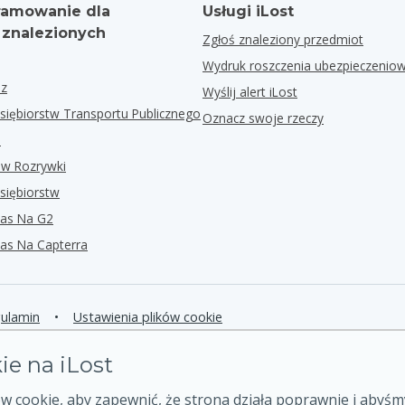
amowanie dla
Usługi iLost
 znalezionych
Zgłoś znaleziony przedmiot
Wydruk roszczenia ubezpieczenio
ez
Wyślij alert iLost
siębiorstw Transportu Publicznego
Oznacz swoje rzeczy
i
ów Rozrywki
siębiorstw
as Na G2
as Na Capterra
ulamin
•
Ustawienia plików cookie
kie na iLost
 cookie, aby zapewnić, że strona działa poprawnie i abyśm