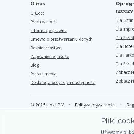
O nas
Oprogr
rzeczy
O iLost
Dla Gmin
Praca w iLost
Dla Impr
Informacje prawne
Dla Przed
Umowa o przetwarzaniu danych
Dla Hotel
Bezpieczeństwo
Dla Park
Zapewnienie jakości
Dla Przed
Blog
Zobacz N
Prasa i media
Zobacz N
Deklaracja dotycząca dostępności
© 2026 iLost B.V.
•
Polityka prywatności
•
Reg
Pliki coo
Używamy plików