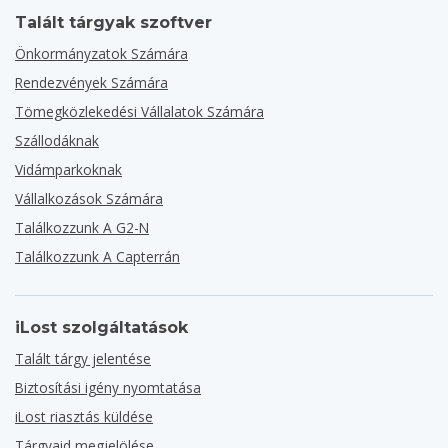
Talált tárgyak szoftver
Önkormányzatok Számára
Rendezvények Számára
Tömegközlekedési Vállalatok Számára
Szállodáknak
Vidámparkoknak
Vállalkozások Számára
Találkozzunk A G2-N
Találkozzunk A Capterrán
iLost szolgáltatások
Talált tárgy jelentése
Biztosítási igény nyomtatása
iLost riasztás küldése
Tárgyaid megjelölése