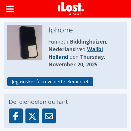
Iphone
Funnet i
Biddinghuizen,
Nederland
ved
Walibi
Holland
den
Thursday,
November 20, 2025
Jeg ønsker å kreve dette elementet
Del eiendelen du fant