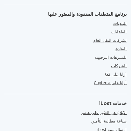
برنامج المتعلقات المفقودة والمعثور عليها
للبلديات
للفاعليات
لشركات النقل العام
للفنادق
للمنتزهات الترفيهية
للشركات
أرانا على G2
أرانا على Capterra
خدمات iLost
الإبلاغ عن العثور على عنصر
طباعة مطالبة التأمين
إرسال تنبيه iLost