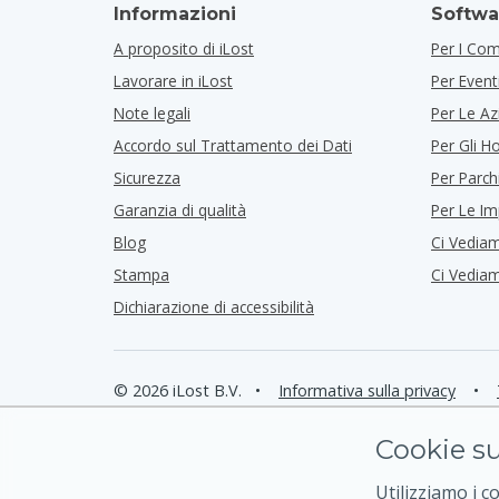
Informazioni
Softwa
A proposito di iLost
Per I Co
Lavorare in iLost
Per Event
Note legali
Per Le Az
Accordo sul Trattamento dei Dati
Per Gli Ho
Sicurezza
Per Parch
Garanzia di qualità
Per Le I
Blog
Ci Vedia
Stampa
Ci Vedia
Dichiarazione di accessibilità
© 2026 iLost B.V.
•
Informativa sulla privacy
•
Cookie su
Utilizziamo i c