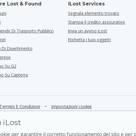
re Lost & Found
iLost Services
muni
Segnala elemento trovato
i
Stampa il credito assicurativo
iende Di Trasporto Pubblico
Invia un avviso iLost
tel
Etichetta i tuoi oggetti
i Di Divertimento
mprese
mo Su G2
mo Su Capterra
Termini E Condizioni
•
Impostazioni cookie
 iLost
ookie per garantire il corretto funzionamento del sito e per 