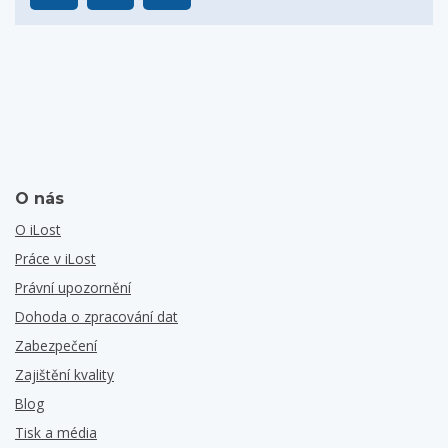
O nás
O iLost
Práce v iLost
Právní upozornění
Dohoda o zpracování dat
Zabezpečení
Zajištění kvality
Blog
Tisk a média