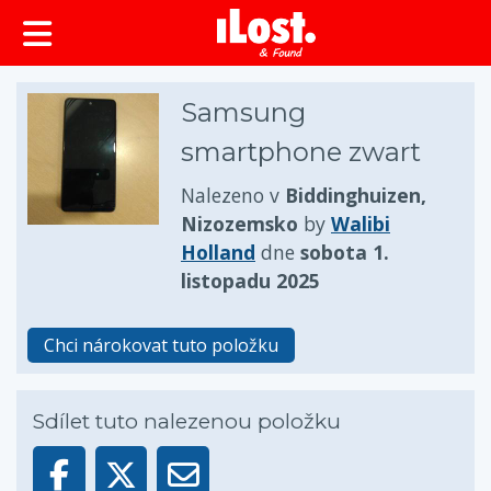
obsah
Samsung
smartphone zwart
Nalezeno v
Biddinghuizen,
Nizozemsko
by
Walibi
Holland
dne
sobota 1.
listopadu 2025
Chci nárokovat tuto položku
Sdílet tuto nalezenou položku