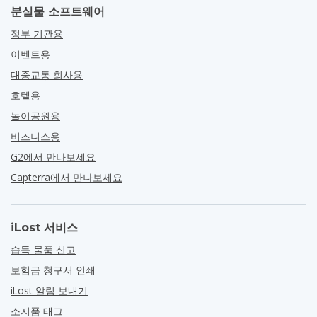
분실물 소프트웨어
정부 기관용
이벤트용
대중교통 회사용
호텔용
놀이공원용
비즈니스용
G2에서 만나보세요
Capterra에서 만나보세요
iLost 서비스
습득 물품 신고
보험금 청구서 인쇄
iLost 알림 보내기
소지품 태그