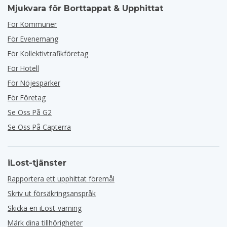
Mjukvara för Borttappat & Upphittat
För Kommuner
För Evenemang
För Kollektivtrafikföretag
För Hotell
För Nöjesparker
För Företag
Se Oss På G2
Se Oss På Capterra
iLost-tjänster
Rapportera ett upphittat föremål
Skriv ut försäkringsanspråk
Skicka en iLost-varning
Märk dina tillhörigheter