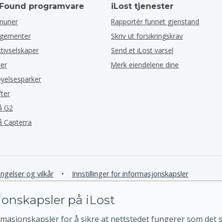
 Found programvare
iLost tjenester
muner
Rapportér funnet gjenstand
ngementer
Skriv ut forsikringskrav
ktivselskaper
Send et iLost varsel
ler
Merk eiendelene dine
øyelsesparker
fter
å G2
å Capterra
ngelser og vilkår
•
Innstillinger for informasjonskapsler
onskapsler på iLost
rmasjonskapsler for å sikre at nettstedet fungerer som det sk