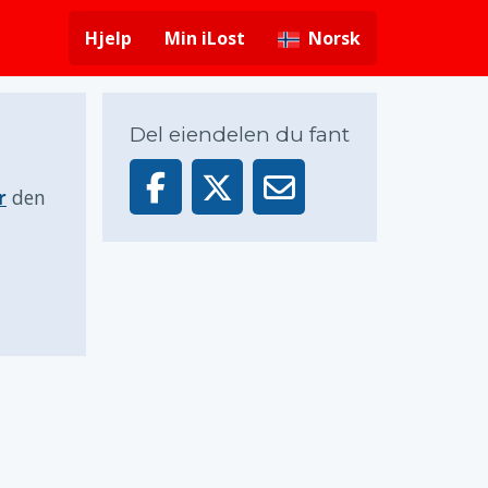
Hjelp
Min iLost
Norsk
Del eiendelen du fant
r
den