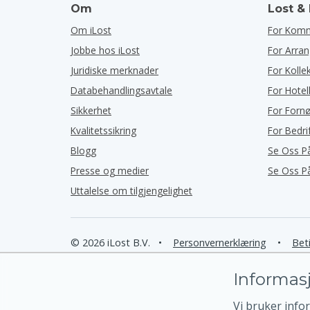
Om
Lost &
Om iLost
For Kom
Jobbe hos iLost
For Arra
Juridiske merknader
For Kolle
Databehandlingsavtale
For Hotel
Sikkerhet
For Forn
Kvalitetssikring
For Bedri
Blogg
Se Oss P
Presse og medier
Se Oss P
Uttalelse om tilgjengelighet
© 2026 iLost B.V.
•
Personvernerklæring
•
Beti
Informasj
Vi bruker info