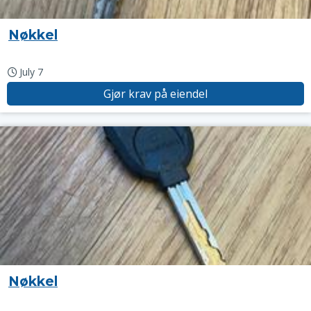
Nøkkel
July 7
Gjør krav på eiendel
Nøkkel