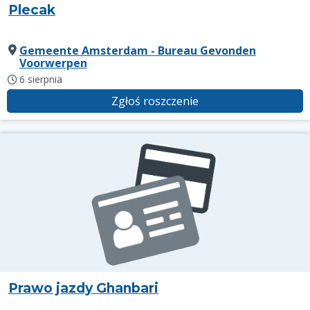
Plecak
Gemeente Amsterdam - Bureau Gevonden
Voorwerpen
6 sierpnia
Zgłoś roszczenie
Prawo jazdy Ghanbari