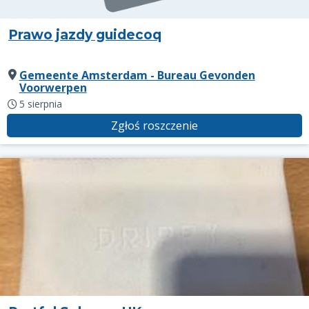
Prawo jazdy guidecoq
Gemeente Amsterdam - Bureau Gevonden
Voorwerpen
5 sierpnia
Zgłoś roszczenie