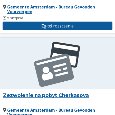
Gemeente Amsterdam - Bureau Gevonden
Voorwerpen
5 sierpnia
Zgłoś roszczenie
Zezwolenie na pobyt Cherkasova
Gemeente Amsterdam - Bureau Gevonden
Voorwerpen