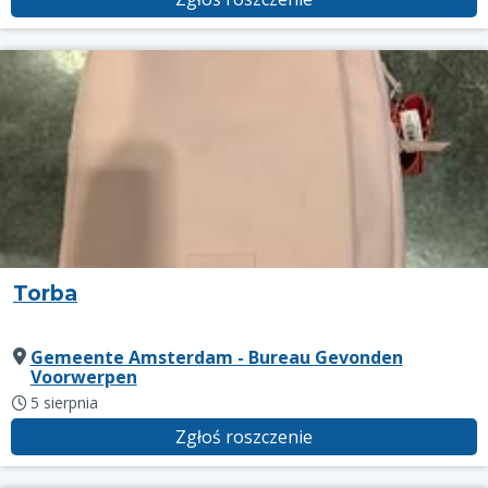
Torba
Gemeente Amsterdam - Bureau Gevonden
Voorwerpen
5 sierpnia
Zgłoś roszczenie