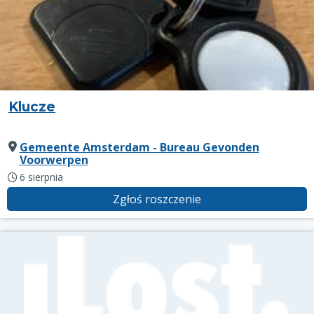
Klucze
Gemeente Amsterdam - Bureau Gevonden
Voorwerpen
6 sierpnia
Zgłoś roszczenie