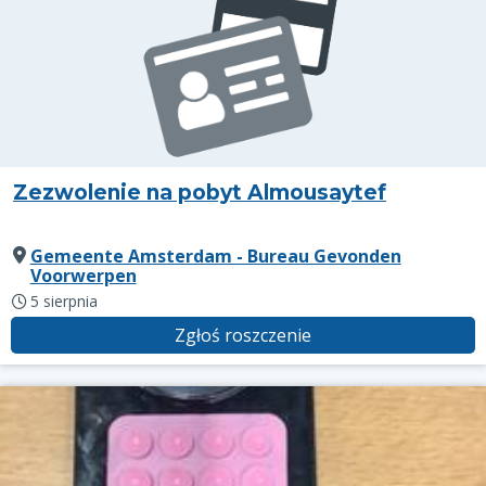
Zezwolenie na pobyt Almousaytef
Gemeente Amsterdam - Bureau Gevonden
Voorwerpen
5 sierpnia
Zgłoś roszczenie