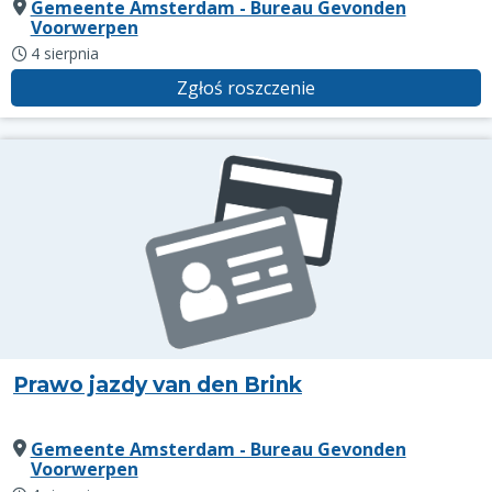
Gemeente Amsterdam - Bureau Gevonden
Voorwerpen
4 sierpnia
Zgłoś roszczenie
Prawo jazdy van den Brink
Gemeente Amsterdam - Bureau Gevonden
Voorwerpen