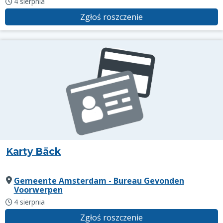
4 sierpnia
Zgłoś roszczenie
Karty Bäck
Gemeente Amsterdam - Bureau Gevonden
Voorwerpen
4 sierpnia
Zgłoś roszczenie