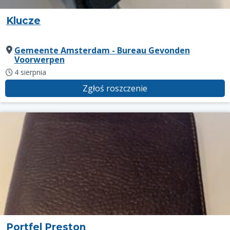
Klucze
Gemeente Amsterdam - Bureau Gevonden
Voorwerpen
4 sierpnia
Zgłoś roszczenie
Portfel Preston