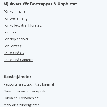
Mjukvara för Borttappat & Upphittat
För Kommuner
För Evenemang
För Kollektivtrafikföretag
För Hotell
För Nöjesparker
För Företag
Se Oss På G2
Se Oss På Capterra
iLost-tjänster
Rapportera ett upphittat föremål
Skriv ut försäkringsanspråk
Skicka en iLost-varning
Märk dina tillhörigheter