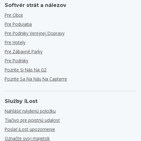
Softvér strát a nálezov
Pre Obce
Pre Podujatia
Pre Podniky Verejnej Dopravy
Pre Hotely
Pre Zábavné Parky
Pre Podniky
Pozrite Si Nás Na G2
Pozrite Sa Na Nás Na Capterre
Služby iLost
Nahlásiť nájdenú položku
Tlačivo pre poistnú udalosť
Poslať iLost upozornenie
Označte svoj majetok