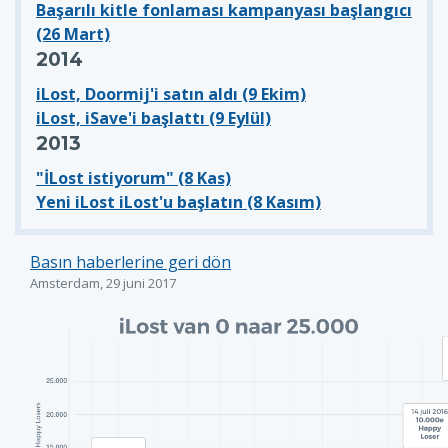
Başarılı kitle fonlaması kampanyası başlangıcı
(26 Mart)
2014
iLost, Doormij'i satın aldı (9 Ekim)
iLost, iSave'i başlattı (9 Eylül)
2013
"İLost istiyorum" (8 Kas)
Yeni iLost iLost'u başlatın (8 Kasım)
Basın haberlerine geri dön
Amsterdam, 29 juni 2017