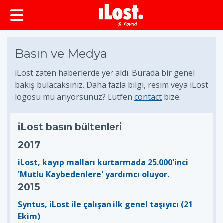
Basın ve Medya
iLost zaten haberlerde yer aldı. Burada bir genel
bakış bulacaksınız. Daha fazla bilgi, resim veya iLost
logosu mu arıyorsunuz? Lütfen
contact
bize.
iLost basın bültenleri
2017
iLost, kayıp malları kurtarmada 25.000'inci
'Mutlu Kaybedenlere' yardımcı oluyor.
2015
Syntus, iLost ile çalışan ilk genel taşıyıcı (21
Ekim)