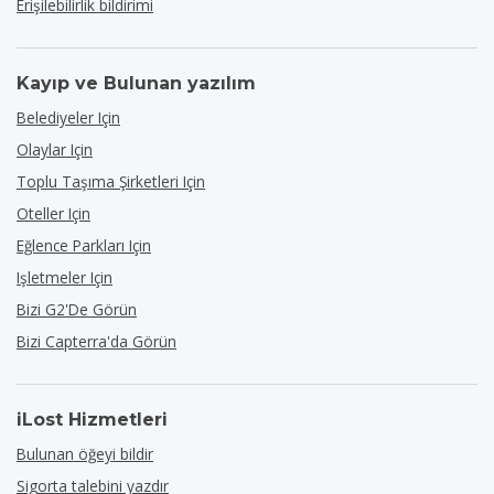
Erişilebilirlik bildirimi
Kayıp ve Bulunan yazılım
Belediyeler Için
Olaylar Için
Toplu Taşıma Şirketleri Için
Oteller Için
Eğlence Parkları Için
Işletmeler Için
Bizi G2'de Görün
Bizi Capterra'da Görün
iLost Hizmetleri
Bulunan öğeyi bildir
Sigorta talebini yazdır