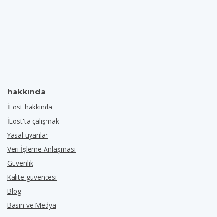
hakkında
İLost hakkında
İLost'ta çalışmak
Yasal uyarılar
Veri İşleme Anlaşması
Güvenlik
Kalite güvencesi
Blog
Basın ve Medya