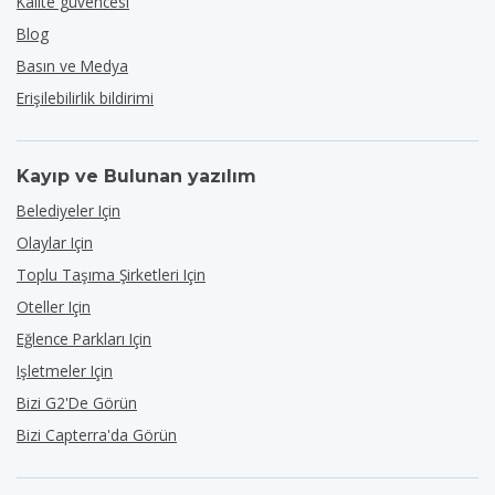
Kalite güvencesi
Blog
Basın ve Medya
Erişilebilirlik bildirimi
Kayıp ve Bulunan yazılım
Belediyeler Için
Olaylar Için
Toplu Taşıma Şirketleri Için
Oteller Için
Eğlence Parkları Için
Işletmeler Için
Bizi G2'de Görün
Bizi Capterra'da Görün