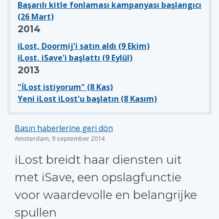
Başarılı kitle fonlaması kampanyası başlangıcı
(26 Mart)
2014
iLost, Doormij'i satın aldı (9 Ekim)
iLost, iSave'i başlattı (9 Eylül)
2013
"İLost istiyorum" (8 Kas)
Yeni iLost iLost'u başlatın (8 Kasım)
Basın haberlerine geri dön
Amsterdam, 9 september 2014
iLost breidt haar diensten uit
met iSave, een opslagfunctie
voor waardevolle en belangrijke
spullen