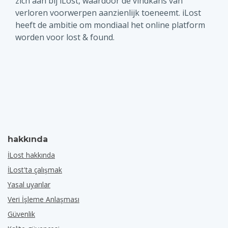
zich aan bij iLost, waardoor de vindkans van
verloren voorwerpen aanzienlijk toeneemt. iLost
heeft de ambitie om mondiaal het online platform
worden voor lost & found.
hakkında
İLost hakkında
İLost'ta çalışmak
Yasal uyarılar
Veri İşleme Anlaşması
Güvenlik