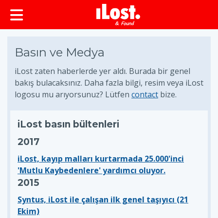
Basın ve Medya
iLost zaten haberlerde yer aldı. Burada bir genel
bakış bulacaksınız. Daha fazla bilgi, resim veya iLost
logosu mu arıyorsunuz? Lütfen
contact
bize.
iLost basın bültenleri
2017
iLost, kayıp malları kurtarmada 25.000'inci
'Mutlu Kaybedenlere' yardımcı oluyor.
2015
Syntus, iLost ile çalışan ilk genel taşıyıcı (21
Ekim)