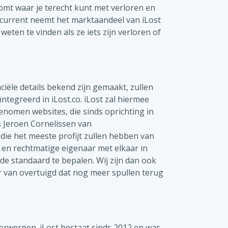
komt waar je terecht kunt met verloren en
urrent neemt het marktaandeel van iLost
eten te vinden als ze iets zijn verloren of
ële details bekend zijn gemaakt, zullen
egreerd in iLost.co. iLost zal hiermee
enomen websites, die sinds oprichting in
s Jeroen Cornelissen van
 die het meeste profijt zullen hebben van
r en rechtmatige eigenaar met elkaar in
de standaard te bepalen. Wij zijn dan ook
er van overtuigd dat nog meer spullen terug
orwerpen. iLost bestaat sinds 2012 en was