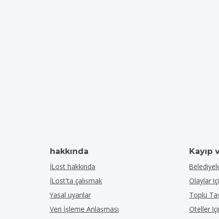
hakkında
Kayıp 
İLost hakkında
Belediyele
İLost'ta çalışmak
Olaylar Iç
Yasal uyarılar
Toplu Taş
Veri İşleme Anlaşması
Oteller Iç