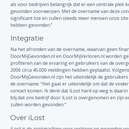
als voor bedrijven belangrijk dat er een centrale plek 
gevonden voorwerpen. Met de overname van deze conc
significant toe en zullen steeds meer mensen onze site w
hebben gevonden.”
Integratie
Na het afronden van de overname, waarvan geen financi
DoorMijGevonden.nl en DoorMijVerloren.nl worden geïnt
profiteren van de ervaring en gebruikers van de overg
2006 circa 45.000 meldingen hebben geplaatst. Volgen
DoorMijGevonden.nl zijn het uiteindelijk de gebruikers
de overname: “Het gaat er uiteindelijk om dat de vinde
contact komen. Ik denk dat iLost hard op weg is daarin 
blij dat ons bedrijf door iLost is overgenomen en zijn 
zullen worden gevonden.”
Over iLost
iLost is de zoekmachine voor verloren en gevonden vo