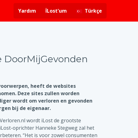
Yardım
İLost'um
Türkçe
te DoorMijGevonden
voorwerpen, heeft de websites
nomen. Deze sites zullen worden
diger wordt om verloren en gevonden
rgen bij de eigenaar.
rloren.nl wordt iLost de grootste
iLost-oprichter Hanneke Stegweg zal het
rbeteren. “Het is voor zowel consumenten