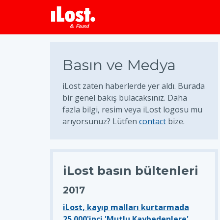
Basın ve Medya
iLost zaten haberlerde yer aldı. Burada
bir genel bakış bulacaksınız. Daha
fazla bilgi, resim veya iLost logosu mu
arıyorsunuz? Lütfen
contact
bize.
iLost basın bültenleri
2017
iLost, kayıp malları kurtarmada
25.000'inci 'Mutlu Kaybedenlere'