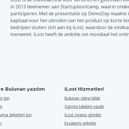
in 2013 deelnemer aan Startupbootcamp, waarin ond
participeren. Met de presentatie op DemoDay maakte 
kapitaal voor het uitrollen van het product op korte t
bedrijven sluiten zich aan bij iLost, waardoor de vind
toeneemt. iLost heeft de ambitie om mondiaal het onli
ve Bulunan yazılım
iLost Hizmetleri
r Için
Bulunan öğeyi bildir
in
Sigorta talebini yazdır
ıma Şirketleri Için
İLost Uyarısı gönder
in
Eşyalarını etiketle