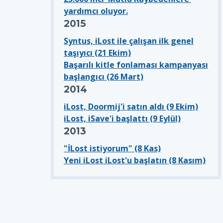
yardımcı oluyor.
2015
Syntus, iLost ile çalışan ilk genel
taşıyıcı (21 Ekim)
Başarılı kitle fonlaması kampanyası
başlangıcı (26 Mart)
2014
iLost, Doormij'i satın aldı (9 Ekim)
iLost, iSave'i başlattı (9 Eylül)
2013
"İLost istiyorum" (8 Kas)
Yeni iLost iLost'u başlatın (8 Kasım)