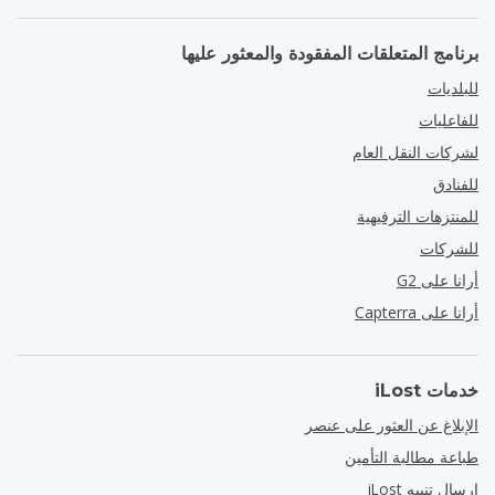
برنامج المتعلقات المفقودة والمعثور عليها
للبلديات
للفاعليات
لشركات النقل العام
للفنادق
للمنتزهات الترفيهية
للشركات
أرانا على G2
أرانا على Capterra
خدمات iLost
الإبلاغ عن العثور على عنصر
طباعة مطالبة التأمين
إرسال تنبيه iLost