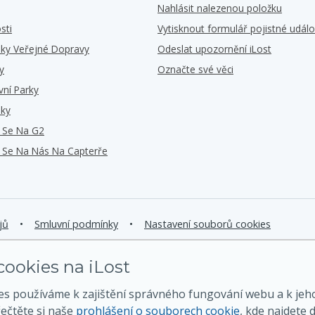
Nahlásit nalezenou položku
sti
Vytisknout formulář pojistné událo
iky Veřejné Dopravy
Odeslat upozornění iLost
y
Označte své věci
vní Parky
iky
e Se Na G2
e Se Na Nás Na Capterře
jů
•
Smluvní podmínky
•
Nastavení souborů cookies
ookies na iLost
es používáme k zajištění správného fungování webu a k jeh
řečtěte si naše
prohlášení o souborech cookie
, kde najdete d