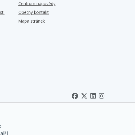
Centrum nápovědy
sti
Obecný kontakt
Mapa stránek
o
alší