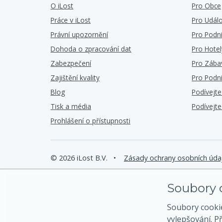
O iLost
Pro Obce
Práce v iLost
Pro Událo
Právní upozornění
Pro Podn
Dohoda o zpracování dat
Pro Hotel
Zabezpečení
Pro Zába
Zajištění kvality
Pro Podn
Blog
Podívejt
Tisk a média
Podívejt
Prohlášení o přístupnosti
© 2026 iLost B.V.
•
Zásady ochrany osobních úda
Soubory c
Soubory cooki
vylepšování. P