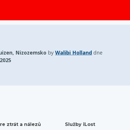
obsah
uizen, Nizozemsko
by
Walibi Holland
dne
 2025
re ztrát a nálezů
Služby iLost